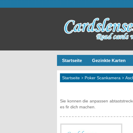
Startseite
Gezinkte Karten
Startseite
>
Poker Scankamera
>
Asc
Sie konnen die anpassen abtaststreck
es fir dich machen.