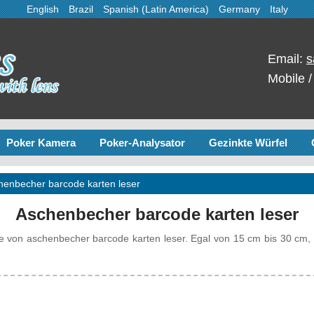
English
Brazil
Spanish (Latin America)
Germany
Italy
Email:
s
Mobile 
Poker Kamera
Poker-Analysator
Gezinkte Würfel
henbecher barcode karten leser
Aschenbecher barcode karten leser
e von aschenbecher barcode karten leser. Egal von 15 cm bis 30 cm,