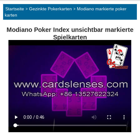
Startseite
>
Gezinkte Pokerkarten
>
Modiano markierte poker
karten
Modiano Poker Index unsichtbar markierte
Spielkarten