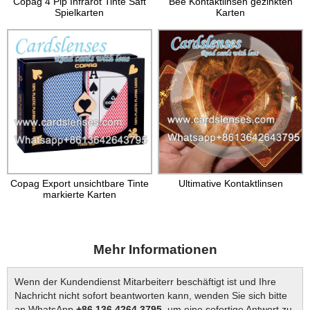
Copag 4 Pip Infrarot Tinte Saft
Bee Kontaktlinsen gezinkten
Spielkarten
Karten
Copag Export unsichtbare Tinte
Ultimative Kontaktlinsen
markierte Karten
Mehr Informationen
Wenn der Kundendienst Mitarbeiterr beschäftigt ist und Ihre
Nachricht nicht sofort beantworten kann, wenden Sie sich bitte
an WhatsApp
+86 136 4264 3795
, um eine sofortige Antwort zu