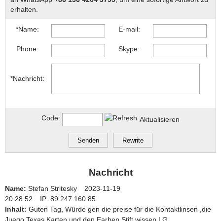
erhalten.
*Name:
E-mail:
Phone:
Skype:
*Nachricht:
Code:
Aktualisieren
Nachricht
Name:
Stefan Stritesky
2023-11-19
20:28:52
IP:
89.247.160.85
Inhalt:
Guten Tag, Würde gen die preise für die Kontaktlinsen ,die
Juego Texas Karten und den Farben Stift wissen LG