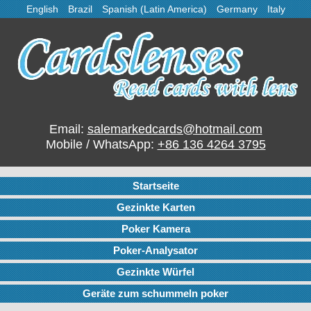
English
Brazil
Spanish (Latin America)
Germany
Italy
Email:
salemarkedcards@hotmail.com
Mobile / WhatsApp:
+86 136 4264 3795
Startseite
Gezinkte Karten
Poker Kamera
Poker-Analysator
Gezinkte Würfel
Geräte zum schummeln poker