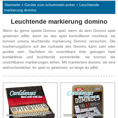
Startseite
>
Geräte zum schummeln poker
>
Leuchtende
markierung domino
Leuchtende markierung domino
Wenn du gerne spielst Domino spiel, wenn du dein Domino spiel
gewinnen willst, wenn du das spiel kontrollieren mochtest, sie
konnen unsere leuchtende markierung Domino versuchen. Die
markierungsform auf der ruckseite des Domino kann zahl oder
punkte sein. Nachdem du unsichtbare tinte getragen hast
kontaktlinse und leuchtende sonnenbrille, sie konnen die
unsichtbaren markierungen sehen. Mit markiertem domino, sie sind
wahrscheinlicher, ihr spiel zu gewinnen, so lange du willst.