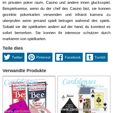
im privaten poker raum, Casino und andere innen glucksspiel.
Beispielsweise, wenn du der chef des Casino bist, sie konnen
gezinkte pokerkarten verwenden und infrarot kamera zu
uberprufen wenn jemand spielt betrugen wahrend des spiels.
Sobald sie die spielkarten andern auf der hand, du konntest es
sofort bemerken. Sie konnen ihr interesse schutzen durch
markieren von spielkarten.
Teile dies
Twitter
Pinterest
Facebook
Tumblr
Verwandte Produkte