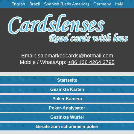
English
Brazil
Spanish (Latin America)
Germany
Italy
Email:
salemarkedcards@hotmail.com
Mobile / WhatsApp:
+86 136 4264 3795
Startseite
Gezinkte Karten
Poker Kamera
Poker-Analysator
Gezinkte Würfel
Geräte zum schummeln poker