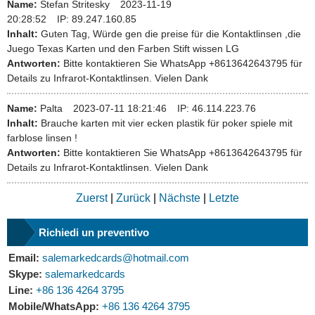
Name:
Stefan Stritesky
2023-11-19
20:28:52
IP:
89.247.160.85
Inhalt:
Guten Tag, Würde gen die preise für die Kontaktlinsen ,die
Juego Texas Karten und den Farben Stift wissen LG
Antworten:
Bitte kontaktieren Sie WhatsApp +8613642643795 für
Details zu Infrarot-Kontaktlinsen. Vielen Dank
Name:
Palta
2023-07-11 18:21:46
IP:
46.114.223.76
Inhalt:
Brauche karten mit vier ecken plastik für poker spiele mit
farblose linsen !
Antworten:
Bitte kontaktieren Sie WhatsApp +8613642643795 für
Details zu Infrarot-Kontaktlinsen. Vielen Dank
Zuerst
|
Zurück
|
Nächste
|
Letzte
Richiedi un preventivo
Email:
salemarkedcards@hotmail.com
Skype:
salemarkedcards
Line:
+86 136 4264 3795
Mobile/WhatsApp:
+86 136 4264 3795