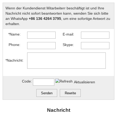
Wenn der Kundendienst Mitarbeiterr beschäftigt ist und Ihre
Nachricht nicht sofort beantworten kann, wenden Sie sich bitte
an WhatsApp
+86 136 4264 3795
, um eine sofortige Antwort zu
erhalten.
*Name:
E-mail:
Phone:
Skype:
*Nachricht:
Code:
Aktualisieren
Nachricht