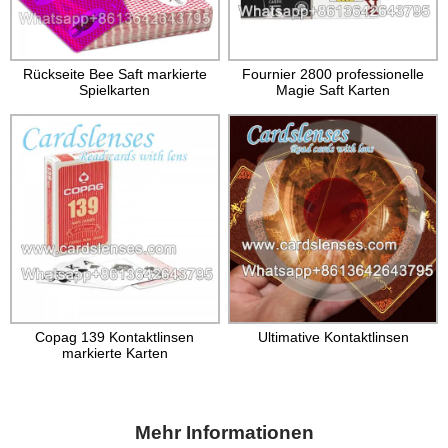
Rückseite Bee Saft markierte
Fournier 2800 professionelle
Spielkarten
Magie Saft Karten
Copag 139 Kontaktlinsen
Ultimative Kontaktlinsen
markierte Karten
Mehr Informationen