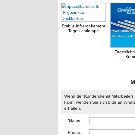
Stabile Infrarot kamera
Tageslichtlampe
Tageslicht
Kam
M
Wenn der Kundendienst Mitarbeiterr b
kann, wenden Sie sich bitte an Wha
erhalten.
*Name:
Phone: