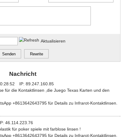
Aktualisieren
Nachricht
0:28:52
IP:
89.247.160.85
e für die Kontaktlinsen ,die Juego Texas Karten und den
atsApp +8613642643795 für Details zu Infrarot-Kontaktlinsen.
IP:
46.114.223.76
astik für poker spiele mit farblose linsen !
atsApp +8613642643795 für Details zu Infrarot-Kontaktlinsen.