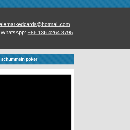
alemarkedcards@hotmail.com
/ WhatsApp:
+86 136 4264 3795
 schummeln poker