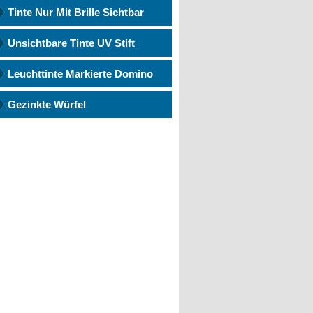
Tinte Nur Mit Brille Sichtbar
Unsichtbare Tinte UV Stift
Leuchttinte Markierte Domino
Gezinkte Würfel