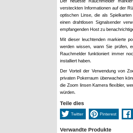
Der neueste Rauchmelder markier
versteckten Informationen auf der Rü
optischen Linse, die als Spielkarte
einen drahtlosen Signalsender ver
empfangenden Host zu benachrichtigen
Mit dieser leuchtenden markierte p
werden wissen, wann Sie prüfen, e
Rauchmelder funktioniert immer noc
installiert haben.
Der Vorteil der Verwendung von Zoo
privaten Pokerraum überwachen könn
die Zoom linsen Kamera flexibler, we
würden.
Teile dies
Twitter
Pinterest
Verwandte Produkte