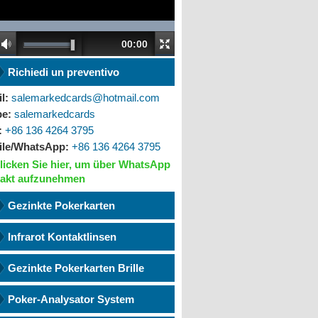
00:00
Richiedi un preventivo
l:
salemarkedcards@hotmail.com
pe:
salemarkedcards
:
+86 136 4264 3795
ile/WhatsApp:
+86 136 4264 3795
licken Sie hier, um über WhatsApp
akt aufzunehmen
Gezinkte Pokerkarten
Infrarot Kontaktlinsen
Gezinkte Pokerkarten Brille
Poker-Analysator System