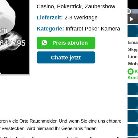
Casino, Pokertrick, Zaubershow
Lieferzeit:
2-3 Werktage
Kategorie:
Infrarot Poker Kamera
Preis abrufen
Emai
Sky
Line
Chatte jetzt
Mob
K
Kont
lieren viele Orte Rauchmelder. Und wenn Sie eine unsichtbare
r verstecken, wird niemand Ihr Geheimnis finden.