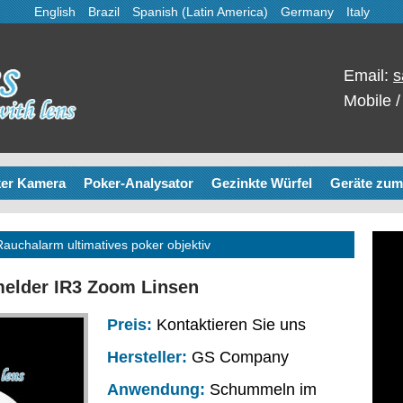
English
Brazil
Spanish (Latin America)
Germany
Italy
Email:
s
Mobile 
er Kamera
Poker-Analysator
Gezinkte Würfel
Geräte zum
Rauchalarm ultimatives poker objektiv
elder IR3 Zoom Linsen
Preis:
Kontaktieren Sie uns
Hersteller:
GS Company
Anwendung:
Schummeln im