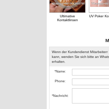
Ultimative
UV Poker Kon
Kontaktlinsen
M
Wenn der Kundendienst Mitarbeiterr b
kann, wenden Sie sich bitte an Wha
erhalten.
*Name:
Phone:
*Nachricht: