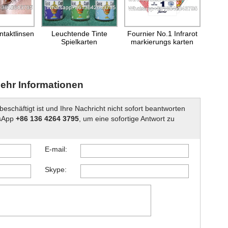
taktlinsen
Leuchtende Tinte
Fournier No.1 Infrarot
Spielkarten
markierungs karten
Kontaktlinsen
ehr Informationen
eschäftigt ist und Ihre Nachricht nicht sofort beantworten
tsApp
+86 136 4264 3795
, um eine sofortige Antwort zu
E-mail:
Skype: