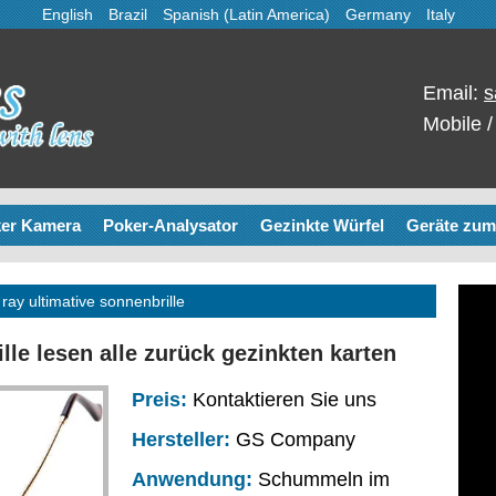
English
Brazil
Spanish (Latin America)
Germany
Italy
Email:
s
Mobile 
er Kamera
Poker-Analysator
Gezinkte Würfel
Geräte zum
 ray ultimative sonnenbrille
lle lesen alle zurück gezinkten karten
Preis:
Kontaktieren Sie uns
Hersteller:
GS Company
Anwendung:
Schummeln im