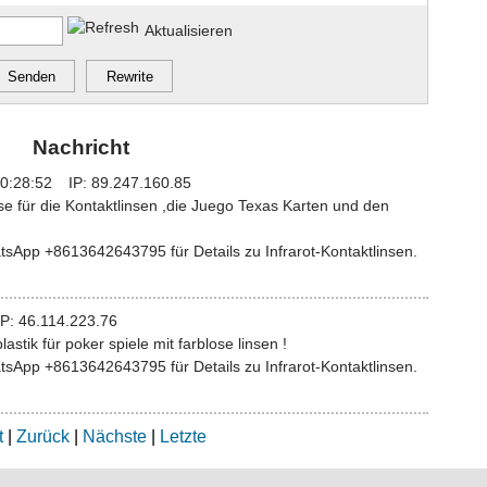
Aktualisieren
Nachricht
0:28:52
IP:
89.247.160.85
e für die Kontaktlinsen ,die Juego Texas Karten und den
atsApp +8613642643795 für Details zu Infrarot-Kontaktlinsen.
IP:
46.114.223.76
astik für poker spiele mit farblose linsen !
atsApp +8613642643795 für Details zu Infrarot-Kontaktlinsen.
t
|
Zurück
|
Nächste
|
Letzte