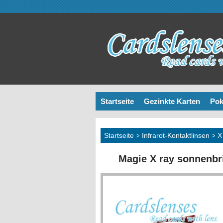
Startseite
Gezinkte Karten
Pok
Startseite
>
Infrarot-Kontaktlinsen
>
X
Magie X ray sonnenbri