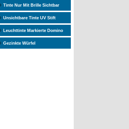
Tinte Nur Mit Brille Sichtbar
Unsichtbare Tinte UV Stift
Leuchttinte Markierte Domino
Gezinkte Würfel