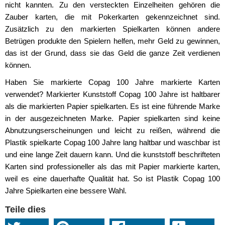
nicht kannten. Zu den versteckten Einzelheiten gehören die
Zauber karten, die mit Pokerkarten gekennzeichnet sind.
Zusätzlich zu den markierten Spielkarten können andere
Betrügen produkte den Spielern helfen, mehr Geld zu gewinnen,
das ist der Grund, dass sie das Geld die ganze Zeit verdienen
können.
Haben Sie markierte Copag 100 Jahre markierte Karten
verwendet? Markierter Kunststoff Copag 100 Jahre ist haltbarer
als die markierten Papier spielkarten. Es ist eine führende Marke
in der ausgezeichneten Marke. Papier spielkarten sind keine
Abnutzungserscheinungen und leicht zu reißen, während die
Plastik spielkarte Copag 100 Jahre lang haltbar und waschbar ist
und eine lange Zeit dauern kann. Und die kunststoff beschrifteten
Karten sind professioneller als das mit Papier markierte karten,
weil es eine dauerhafte Qualität hat. So ist Plastik Copag 100
Jahre Spielkarten eine bessere Wahl.
Teile dies