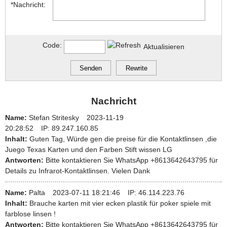
*Nachricht:
Code:
Aktualisieren
Nachricht
Name:
Stefan Stritesky
2023-11-19
20:28:52
IP:
89.247.160.85
Inhalt:
Guten Tag, Würde gen die preise für die Kontaktlinsen ,die
Juego Texas Karten und den Farben Stift wissen LG
Antworten:
Bitte kontaktieren Sie WhatsApp +8613642643795 für
Details zu Infrarot-Kontaktlinsen. Vielen Dank
Name:
Palta
2023-07-11 18:21:46
IP:
46.114.223.76
Inhalt:
Brauche karten mit vier ecken plastik für poker spiele mit
farblose linsen !
Antworten:
Bitte kontaktieren Sie WhatsApp +8613642643795 für