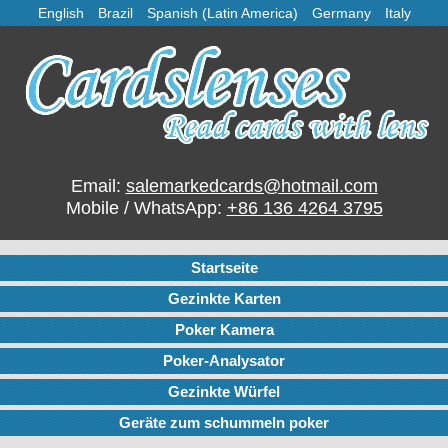
English
Brazil
Spanish (Latin America)
Germany
Italy
Email:
salemarkedcards@hotmail.com
Mobile / WhatsApp:
+86 136 4264 3795
Startseite
Gezinkte Karten
Poker Kamera
Poker-Analysator
Gezinkte Würfel
Geräte zum schummeln poker